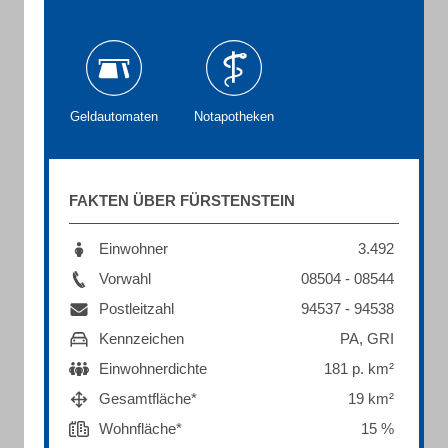
Geldautomaten
Notapotheken
FAKTEN ÜBER FÜRSTENSTEIN
Einwohner
3.492
Vorwahl
08504 - 08544
Postleitzahl
94537 - 94538
Kennzeichen
PA, GRI
Einwohnerdichte
181 p. km²
Gesamtfläche*
19 km²
Wohnfläche*
15 %