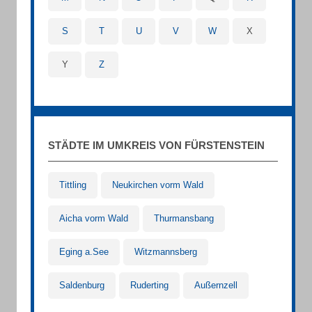
S
T
U
V
W
X
Y
Z
STÄDTE IM UMKREIS VON FÜRSTENSTEIN
Tittling
Neukirchen vorm Wald
Aicha vorm Wald
Thurmansbang
Eging a.See
Witzmannsberg
Saldenburg
Ruderting
Außernzell