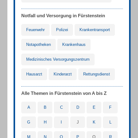
Notfall und Versorgung in Fürstenstein
Feuerwehr
Polizei
Krankentransport
Notapotheken
Krankenhaus
Medizinisches Versorgungszentrum
Hausarzt
Kinderarzt
Rettungsdienst
Alle Themen in Fürstenstein von A bis Z
A
B
C
D
E
F
G
H
I
J
K
L
M
N
O
P
Q
R