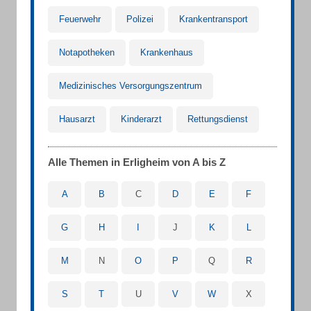
Feuerwehr
Polizei
Krankentransport
Notapotheken
Krankenhaus
Medizinisches Versorgungszentrum
Hausarzt
Kinderarzt
Rettungsdienst
Alle Themen in Erligheim von A bis Z
A
B
C
D
E
F
G
H
I
J
K
L
M
N
O
P
Q
R
S
T
U
V
W
X