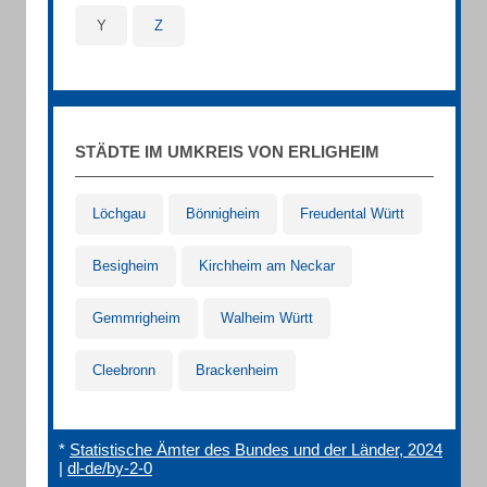
Y
Z
STÄDTE IM UMKREIS VON ERLIGHEIM
Löchgau
Bönnigheim
Freudental Württ
Besigheim
Kirchheim am Neckar
Gemmrigheim
Walheim Württ
Cleebronn
Brackenheim
*
Statistische Ämter des Bundes und der Länder, 2024
|
dl-de/by-2-0