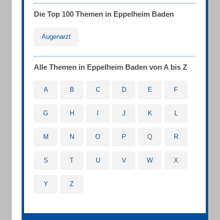
Die Top 100 Themen in Eppelheim Baden
Augenarzt
Alle Themen in Eppelheim Baden von A bis Z
A
B
C
D
E
F
G
H
I
J
K
L
M
N
O
P
Q
R
S
T
U
V
W
X
Y
Z