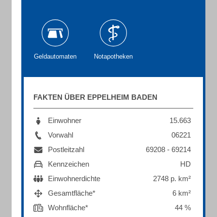
Geldautomaten
Notapotheken
FAKTEN ÜBER EPPELHEIM BADEN
Einwohner
15.663
Vorwahl
06221
Postleitzahl
69208 - 69214
Kennzeichen
HD
Einwohnerdichte
2748 p. km²
Gesamtfläche*
6 km²
Wohnfläche*
44 %