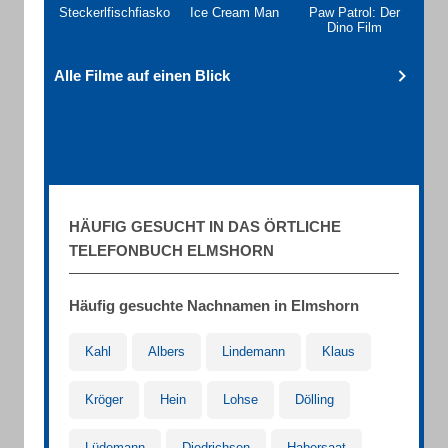
Steckerlfischfiasko
Ice Cream Man
Paw Patrol: Der
Dino Film
Alle Filme auf einen Blick
HÄUFIG GESUCHT IN DAS ÖRTLICHE
TELEFONBUCH ELMSHORN
Häufig gesuchte Nachnamen in Elmshorn
Kahl
Albers
Lindemann
Klaus
Kröger
Hein
Lohse
Dölling
Lüdemann
Diedrichsen
Habersaat