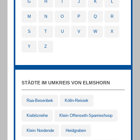
G
H
I
J
K
L
M
N
O
P
Q
R
S
T
U
V
W
X
Y
Z
STÄDTE IM UMKREIS VON ELMSHORN
Raa-Besenbek
Kölln-Reisiek
Kiebitzreihe
Klein Offenseth-Sparrieshoop
Klein Nordende
Heidgraben