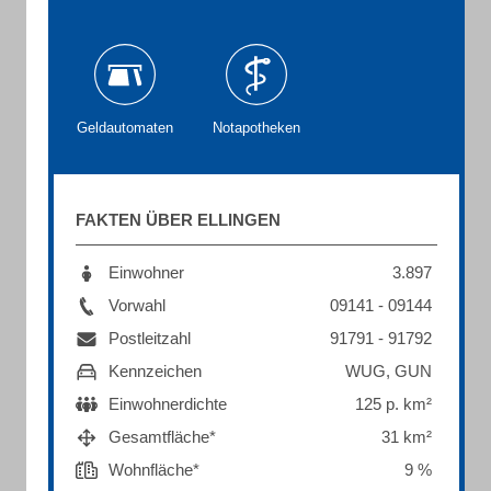
Geldautomaten
Notapotheken
FAKTEN ÜBER ELLINGEN
Einwohner
3.897
Vorwahl
09141 - 09144
Postleitzahl
91791 - 91792
Kennzeichen
WUG, GUN
Einwohnerdichte
125 p. km²
Gesamtfläche*
31 km²
Wohnfläche*
9 %