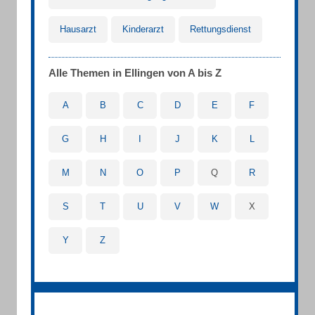
Hausarzt
Kinderarzt
Rettungsdienst
Alle Themen in Ellingen von A bis Z
A
B
C
D
E
F
G
H
I
J
K
L
M
N
O
P
Q
R
S
T
U
V
W
X
Y
Z