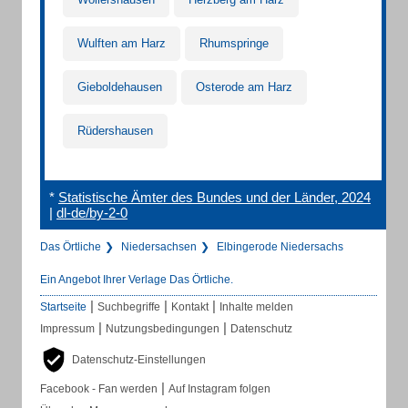
Wulften am Harz
Rhumspringe
Gieboldehausen
Osterode am Harz
Rüdershausen
*
Statistische Ämter des Bundes und der Länder, 2024
|
dl-de/by-2-0
Das Örtliche
Niedersachsen
Elbingerode Niedersachs
Ein Angebot Ihrer Verlage Das Örtliche.
|
|
|
Startseite
Suchbegriffe
Kontakt
Inhalte melden
|
|
Impressum
Nutzungsbedingungen
Datenschutz
Datenschutz-Einstellungen
|
Facebook - Fan werden
Auf Instagram folgen