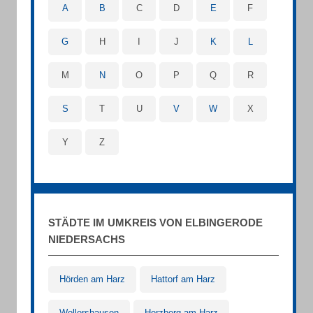
A
B
C
D
E
F
G
H
I
J
K
L
M
N
O
P
Q
R
S
T
U
V
W
X
Y
Z
STÄDTE IM UMKREIS VON ELBINGERODE
NIEDERSACHS
Hörden am Harz
Hattorf am Harz
Wollershausen
Herzberg am Harz