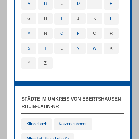
A
B
C
D
E
F
G
H
I
J
K
L
M
N
O
P
Q
R
S
T
U
V
W
X
Y
Z
STÄDTE IM UMKREIS VON EBERTSHAUSEN
RHEIN-LAHN-KR
Klingelbach
Katzenelnbogen
Allendorf Rhein-Lahn-Kr