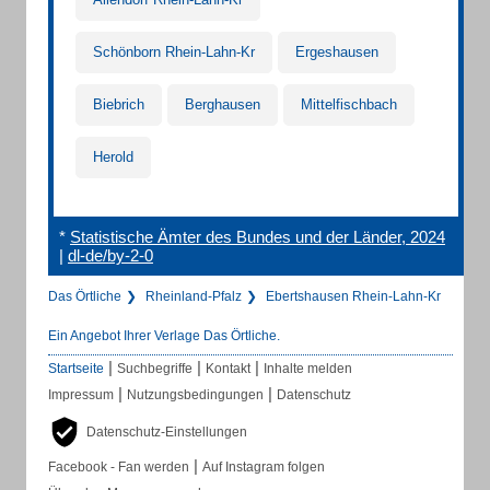
Schönborn Rhein-Lahn-Kr
Ergeshausen
Biebrich
Berghausen
Mittelfischbach
Herold
*
Statistische Ämter des Bundes und der Länder, 2024
|
dl-de/by-2-0
Das Örtliche
Rheinland-Pfalz
Ebertshausen Rhein-Lahn-Kr
Ein Angebot Ihrer Verlage Das Örtliche.
|
|
|
Startseite
Suchbegriffe
Kontakt
Inhalte melden
|
|
Impressum
Nutzungsbedingungen
Datenschutz
Datenschutz-Einstellungen
|
Facebook - Fan werden
Auf Instagram folgen