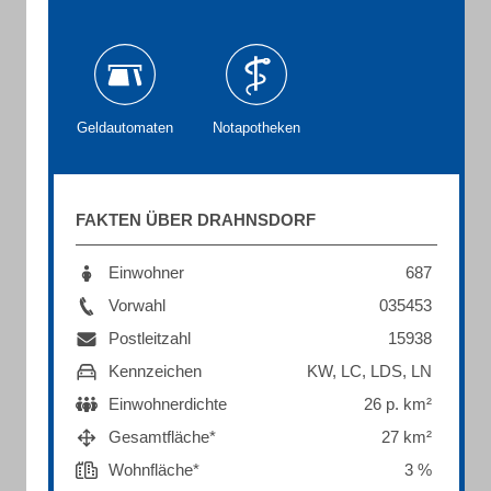
Geldautomaten
Notapotheken
FAKTEN ÜBER DRAHNSDORF
Einwohner
687
Vorwahl
035453
Postleitzahl
15938
Kennzeichen
KW, LC, LDS, LN
Einwohnerdichte
26 p. km²
Gesamtfläche*
27 km²
Wohnfläche*
3 %