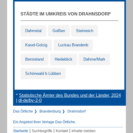
STÄDTE IM UMKREIS VON DRAHNSDORF
Dahmetal
Golßen
Steinreich
Kasel-Golzig
Luckau Brandenb
Bersteland
Heideblick
Dahme/Mark
Schönwald b Lübben
*
Statistische Ämter des Bundes und der Länder, 2024
|
dl-de/by-2-0
Das Örtliche
Brandenburg
Drahnsdorf
Ein Angebot Ihrer Verlage Das Örtliche.
|
|
|
Startseite
Suchbegriffe
Kontakt
Inhalte melden