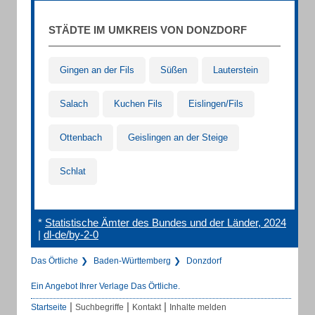
STÄDTE IM UMKREIS VON DONZDORF
Gingen an der Fils
Süßen
Lauterstein
Salach
Kuchen Fils
Eislingen/Fils
Ottenbach
Geislingen an der Steige
Schlat
*
Statistische Ämter des Bundes und der Länder, 2024
|
dl-de/by-2-0
Das Örtliche
Baden-Württemberg
Donzdorf
Ein Angebot Ihrer Verlage Das Örtliche.
|
|
|
Startseite
Suchbegriffe
Kontakt
Inhalte melden