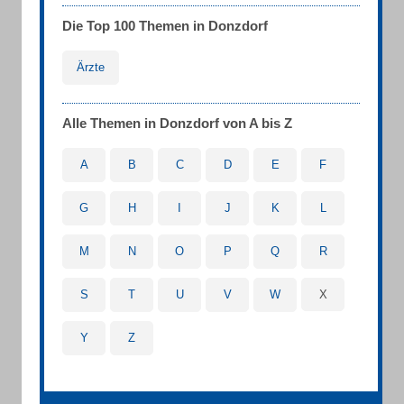
Die Top 100 Themen in Donzdorf
Ärzte
Alle Themen in Donzdorf von A bis Z
A
B
C
D
E
F
G
H
I
J
K
L
M
N
O
P
Q
R
S
T
U
V
W
X
Y
Z