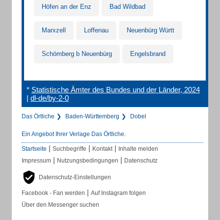
Höfen an der Enz
Bad Wildbad
Marxzell
Loffenau
Neuenbürg Württ
Schömberg b Neuenbürg
Engelsbrand
*
Statistische Ämter des Bundes und der Länder, 2024
|
dl-de/by-2-0
Das Örtliche
Baden-Württemberg
Dobel
Ein Angebot Ihrer Verlage Das Örtliche.
|
|
|
Startseite
Suchbegriffe
Kontakt
Inhalte melden
|
|
Impressum
Nutzungsbedingungen
Datenschutz
Datenschutz-Einstellungen
|
Facebook - Fan werden
Auf Instagram folgen
Über den Messenger suchen