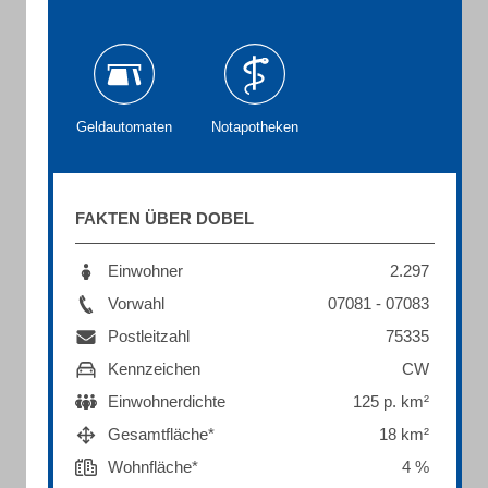
Geldautomaten
Notapotheken
FAKTEN ÜBER DOBEL
Einwohner
2.297
Vorwahl
07081 - 07083
Postleitzahl
75335
Kennzeichen
CW
Einwohnerdichte
125 p. km²
Gesamtfläche*
18 km²
Wohnfläche*
4 %