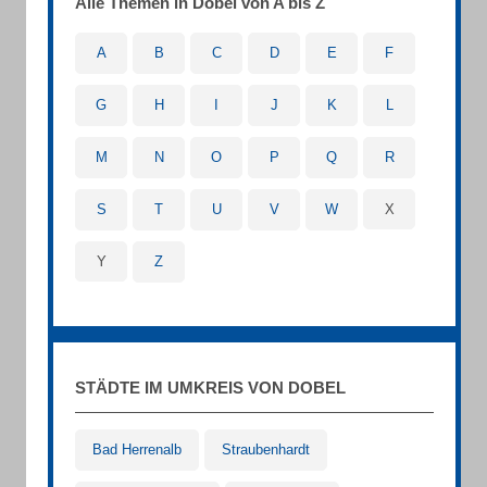
Alle Themen in Dobel von A bis Z
A
B
C
D
E
F
G
H
I
J
K
L
M
N
O
P
Q
R
S
T
U
V
W
X
Y
Z
STÄDTE IM UMKREIS VON DOBEL
Bad Herrenalb
Straubenhardt