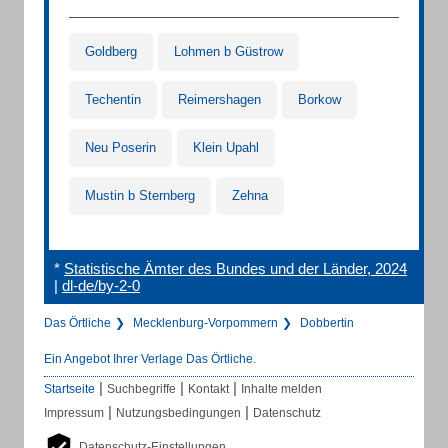
Goldberg
Lohmen b Güstrow
Techentin
Reimershagen
Borkow
Neu Poserin
Klein Upahl
Mustin b Sternberg
Zehna
*
Statistische Ämter des Bundes und der Länder, 2024
|
dl-de/by-2-0
Das Örtliche
Mecklenburg-Vorpommern
Dobbertin
Ein Angebot Ihrer Verlage Das Örtliche.
|
|
|
Startseite
Suchbegriffe
Kontakt
Inhalte melden
|
|
Impressum
Nutzungsbedingungen
Datenschutz
Datenschutz-Einstellungen