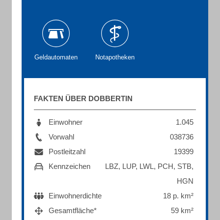
Geldautomaten
Notapotheken
FAKTEN ÜBER DOBBERTIN
Einwohner
1.045
Vorwahl
038736
Postleitzahl
19399
Kennzeichen
LBZ, LUP, LWL, PCH, STB,
HGN
Einwohnerdichte
18 p. km²
Gesamtfläche*
59 km²