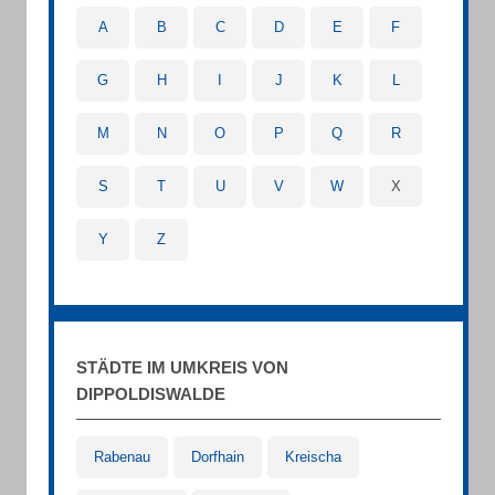
A
B
C
D
E
F
G
H
I
J
K
L
M
N
O
P
Q
R
S
T
U
V
W
X
Y
Z
STÄDTE IM UMKREIS VON
DIPPOLDISWALDE
Rabenau
Dorfhain
Kreischa