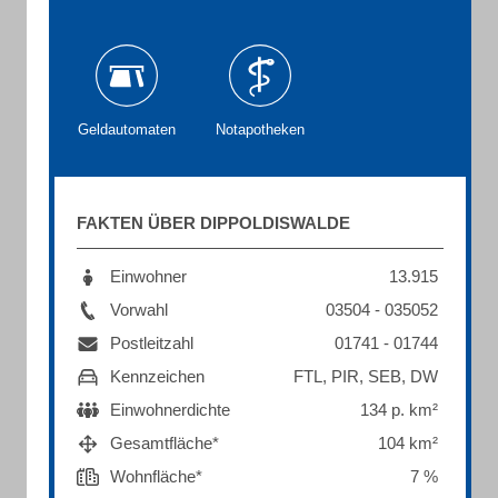
Geldautomaten
Notapotheken
FAKTEN ÜBER DIPPOLDISWALDE
Einwohner
13.915
Vorwahl
03504 - 035052
Postleitzahl
01741 - 01744
Kennzeichen
FTL, PIR, SEB, DW
Einwohnerdichte
134 p. km²
Gesamtfläche*
104 km²
Wohnfläche*
7 %