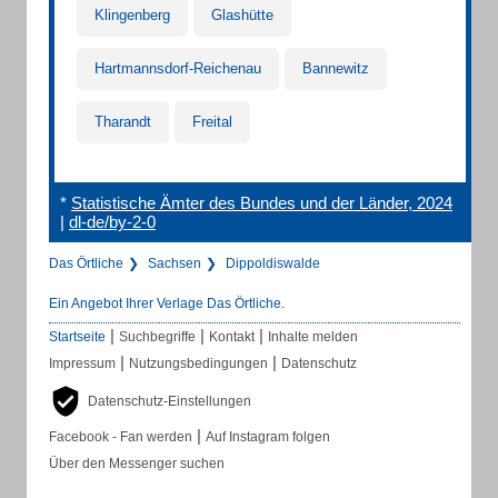
Klingenberg
Glashütte
Hartmannsdorf-Reichenau
Bannewitz
Tharandt
Freital
*
Statistische Ämter des Bundes und der Länder, 2024
|
dl-de/by-2-0
Das Örtliche
Sachsen
Dippoldiswalde
Ein Angebot Ihrer Verlage Das Örtliche.
|
|
|
Startseite
Suchbegriffe
Kontakt
Inhalte melden
|
|
Impressum
Nutzungsbedingungen
Datenschutz
Datenschutz-Einstellungen
|
Facebook - Fan werden
Auf Instagram folgen
Über den Messenger suchen