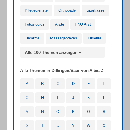
Pflegedienste
Orthopäde
Sparkasse
Fotostudios
Ärzte
HNO Arzt
Tierärzte
Massagepraxen
Friseure
Alle 100 Themen anzeigen »
Alle Themen in Dillingen/Saar von A bis Z
A
B
C
D
E
F
G
H
I
J
K
L
M
N
O
P
Q
R
S
T
U
V
W
X