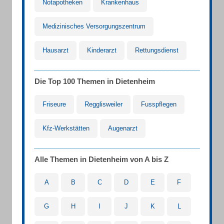
Notapotheken
Krankenhaus
Medizinisches Versorgungszentrum
Hausarzt
Kinderarzt
Rettungsdienst
Die Top 100 Themen in Dietenheim
Friseure
Regglisweiler
Fusspflegen
Kfz-Werkstätten
Augenarzt
Alle Themen in Dietenheim von A bis Z
A
B
C
D
E
F
G
H
I
J
K
L