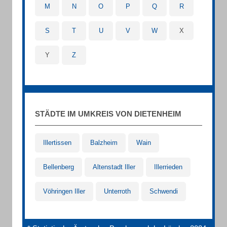
M
N
O
P
Q
R
S
T
U
V
W
X
Y
Z
STÄDTE IM UMKREIS VON DIETENHEIM
Illertissen
Balzheim
Wain
Bellenberg
Altenstadt Iller
Illerrieden
Vöhringen Iller
Unterroth
Schwendi