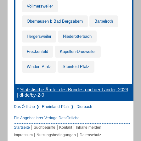
Vollmersweiler
Oberhausen b Bad Bergzabern
Barbelroth
Hergersweiler
Niederotterbach
Freckenfeld
Kapellen-Drusweiler
Winden Pfalz
Steinfeld Pfalz
*
Statistische Ämter des Bundes und der Länder, 2024
|
dl-de/by-2-0
Das Örtliche
Rheinland-Pfalz
Dierbach
Ein Angebot Ihrer Verlage Das Örtliche.
|
|
|
Startseite
Suchbegriffe
Kontakt
Inhalte melden
|
|
Impressum
Nutzungsbedingungen
Datenschutz