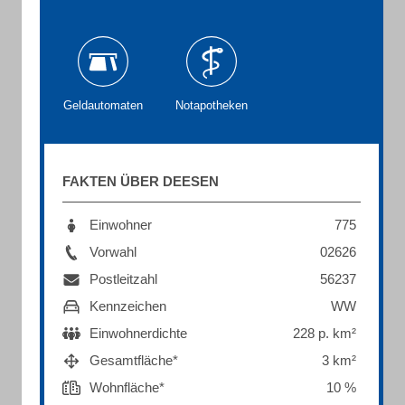
Geldautomaten
Notapotheken
FAKTEN ÜBER DEESEN
Einwohner
775
Vorwahl
02626
Postleitzahl
56237
Kennzeichen
WW
Einwohnerdichte
228 p. km²
Gesamtfläche*
3 km²
Wohnfläche*
10 %