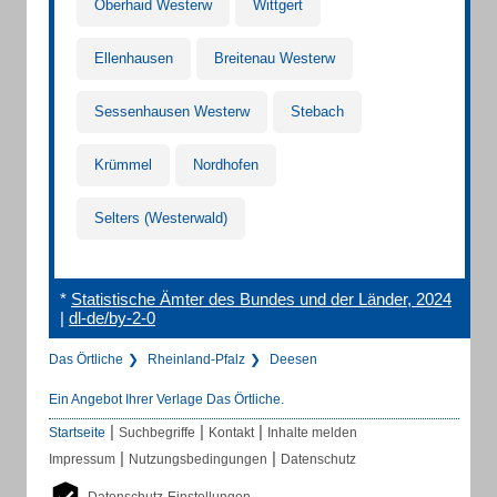
Oberhaid Westerw
Wittgert
Ellenhausen
Breitenau Westerw
Sessenhausen Westerw
Stebach
Krümmel
Nordhofen
Selters (Westerwald)
*
Statistische Ämter des Bundes und der Länder, 2024
|
dl-de/by-2-0
Das Örtliche
Rheinland-Pfalz
Deesen
Ein Angebot Ihrer Verlage Das Örtliche.
|
|
|
Startseite
Suchbegriffe
Kontakt
Inhalte melden
|
|
Impressum
Nutzungsbedingungen
Datenschutz