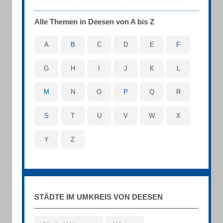
Alle Themen in Deesen von A bis Z
A
B
C
D
E
F
G
H
I
J
K
L
M
N
O
P
Q
R
S
T
U
V
W
X
Y
Z
STÄDTE IM UMKREIS VON DEESEN