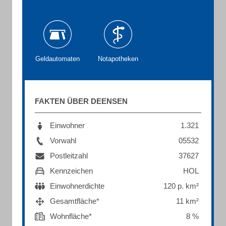
Geldautomaten
Notapotheken
FAKTEN ÜBER DEENSEN
Einwohner
1.321
Vorwahl
05532
Postleitzahl
37627
Kennzeichen
HOL
Einwohnerdichte
120 p. km²
Gesamtfläche*
11 km²
Wohnfläche*
8 %