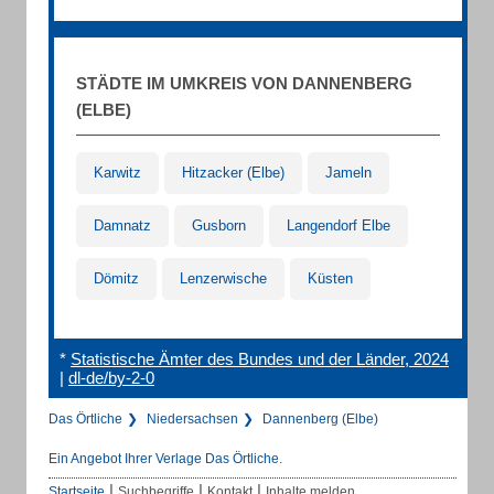
STÄDTE IM UMKREIS VON DANNENBERG
(ELBE)
Karwitz
Hitzacker (Elbe)
Jameln
Damnatz
Gusborn
Langendorf Elbe
Dömitz
Lenzerwische
Küsten
*
Statistische Ämter des Bundes und der Länder, 2024
|
dl-de/by-2-0
Das Örtliche
Niedersachsen
Dannenberg (Elbe)
Ein Angebot Ihrer Verlage Das Örtliche.
|
|
|
Startseite
Suchbegriffe
Kontakt
Inhalte melden