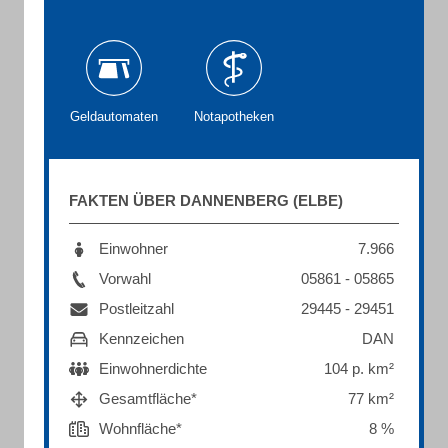
Geldautomaten
Notapotheken
FAKTEN ÜBER DANNENBERG (ELBE)
Einwohner
7.966
Vorwahl
05861 - 05865
Postleitzahl
29445 - 29451
Kennzeichen
DAN
Einwohnerdichte
104 p. km²
Gesamtfläche*
77 km²
Wohnfläche*
8 %