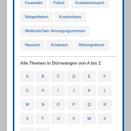
Feuerwehr
Polizei
Krankentransport
Notapotheken
Krankenhaus
Medizinisches Versorgungszentrum
Hausarzt
Kinderarzt
Rettungsdienst
Alle Themen in Dürrwangen von A bis Z
A
B
C
D
E
F
G
H
I
J
K
L
M
N
O
P
Q
R
S
T
U
V
W
X