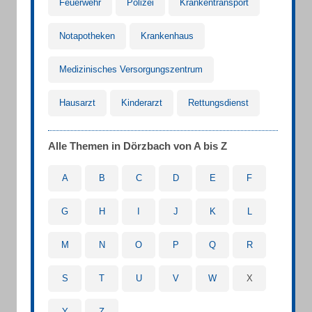
Feuerwehr
Polizei
Krankentransport
Notapotheken
Krankenhaus
Medizinisches Versorgungszentrum
Hausarzt
Kinderarzt
Rettungsdienst
Alle Themen in Dörzbach von A bis Z
A
B
C
D
E
F
G
H
I
J
K
L
M
N
O
P
Q
R
S
T
U
V
W
X
Y
Z