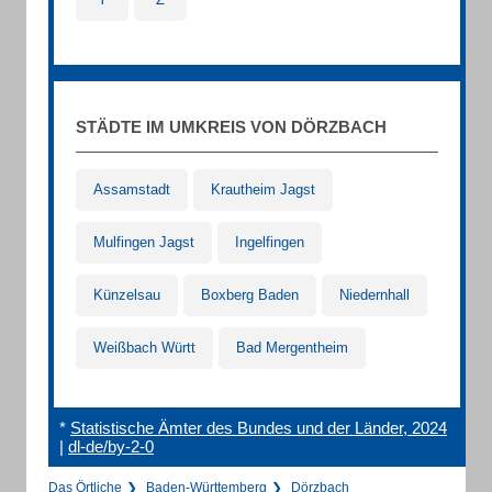
STÄDTE IM UMKREIS VON DÖRZBACH
Assamstadt
Krautheim Jagst
Mulfingen Jagst
Ingelfingen
Künzelsau
Boxberg Baden
Niedernhall
Weißbach Württ
Bad Mergentheim
*
Statistische Ämter des Bundes und der Länder, 2024
|
dl-de/by-2-0
Das Örtliche
Baden-Württemberg
Dörzbach