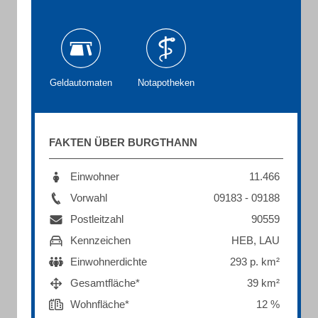
Geldautomaten
Notapotheken
FAKTEN ÜBER BURGTHANN
Einwohner
11.466
Vorwahl
09183 - 09188
Postleitzahl
90559
Kennzeichen
HEB, LAU
Einwohnerdichte
293 p. km²
Gesamtfläche*
39 km²
Wohnfläche*
12 %