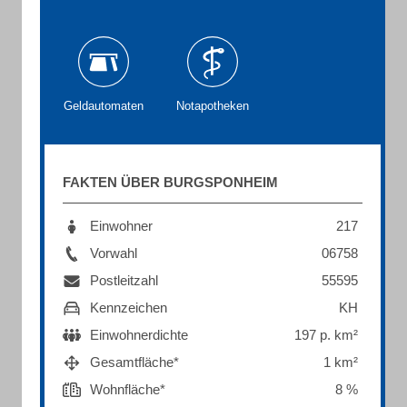
Geldautomaten
Notapotheken
FAKTEN ÜBER BURGSPONHEIM
Einwohner
217
Vorwahl
06758
Postleitzahl
55595
Kennzeichen
KH
Einwohnerdichte
197 p. km²
Gesamtfläche*
1 km²
Wohnfläche*
8 %