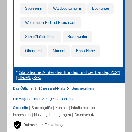
Sponheim
Waldböckelheim
Bockenau
Weinsheim Kr Bad Kreuznach
Schloßböckelheim
Braunweiler
Oberstreit
Mandel
Boos Nahe
*
Statistische Ämter des Bundes und der Länder, 2024
|
dl-de/by-2-0
Das Örtliche
Rheinland-Pfalz
Burgsponheim
Ein Angebot Ihrer Verlage Das Örtliche.
|
|
|
Startseite
Suchbegriffe
Kontakt
Inhalte melden
|
|
Impressum
Nutzungsbedingungen
Datenschutz
Datenschutz-Einstellungen