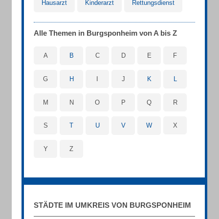
Hausarzt
Kinderarzt
Rettungsdienst
Alle Themen in Burgsponheim von A bis Z
A
B
C
D
E
F
G
H
I
J
K
L
M
N
O
P
Q
R
S
T
U
V
W
X
Y
Z
STÄDTE IM UMKREIS VON BURGSPONHEIM