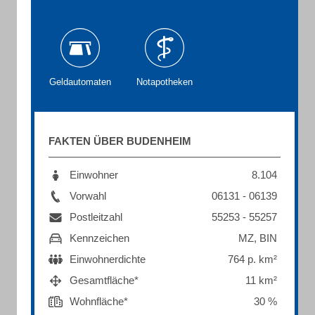
Geldautomaten
Notapotheken
FAKTEN ÜBER BUDENHEIM
Einwohner
8.104
Vorwahl
06131 - 06139
Postleitzahl
55253 - 55257
Kennzeichen
MZ, BIN
Einwohnerdichte
764 p. km²
Gesamtfläche*
11 km²
Wohnfläche*
30 %