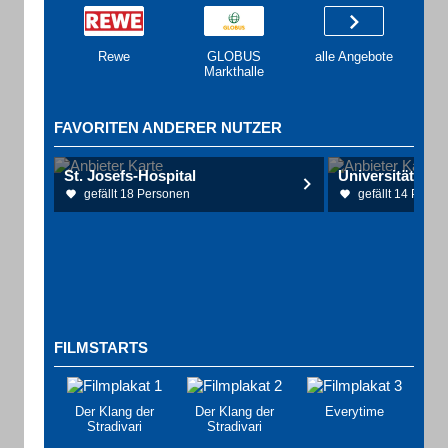
Rewe
GLOBUS
alle Angebote
Markthalle
FAVORITEN ANDERER NUTZER
St. Josefs-Hospital
Universitätsme
gefällt 18 Personen
gefällt 14 Perso
FILMSTARTS
Der Klang der
Der Klang der
Everytime
Stradivari
Stradivari