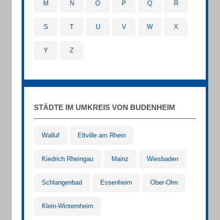
M
N
O
P
Q
R
S
T
U
V
W
X
Y
Z
STÄDTE IM UMKREIS VON BUDENHEIM
Walluf
Eltville am Rhein
Kiedrich Rheingau
Mainz
Wiesbaden
Schlangenbad
Essenheim
Ober-Olm
Klein-Winternheim