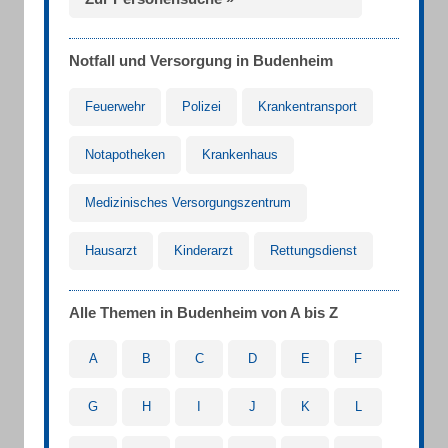
Notfall und Versorgung in Budenheim
Feuerwehr
Polizei
Krankentransport
Notapotheken
Krankenhaus
Medizinisches Versorgungszentrum
Hausarzt
Kinderarzt
Rettungsdienst
Alle Themen in Budenheim von A bis Z
A
B
C
D
E
F
G
H
I
J
K
L