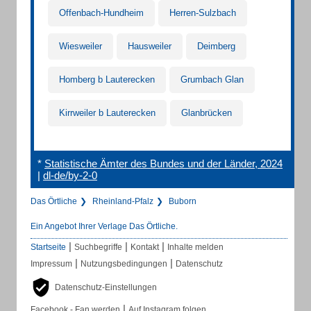
Offenbach-Hundheim
Herren-Sulzbach
Wiesweiler
Hausweiler
Deimberg
Homberg b Lauterecken
Grumbach Glan
Kirrweiler b Lauterecken
Glanbrücken
*
Statistische Ämter des Bundes und der Länder, 2024
|
dl-de/by-2-0
Das Örtliche
Rheinland-Pfalz
Buborn
Ein Angebot Ihrer Verlage Das Örtliche.
|
|
|
Startseite
Suchbegriffe
Kontakt
Inhalte melden
|
|
Impressum
Nutzungsbedingungen
Datenschutz
Datenschutz-Einstellungen
|
Facebook - Fan werden
Auf Instagram folgen