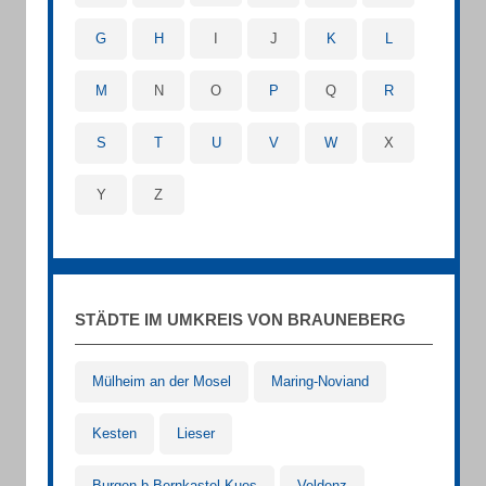
G
H
I
J
K
L
M
N
O
P
Q
R
S
T
U
V
W
X
Y
Z
STÄDTE IM UMKREIS VON BRAUNEBERG
Mülheim an der Mosel
Maring-Noviand
Kesten
Lieser
Burgen b Bernkastel-Kues
Veldenz