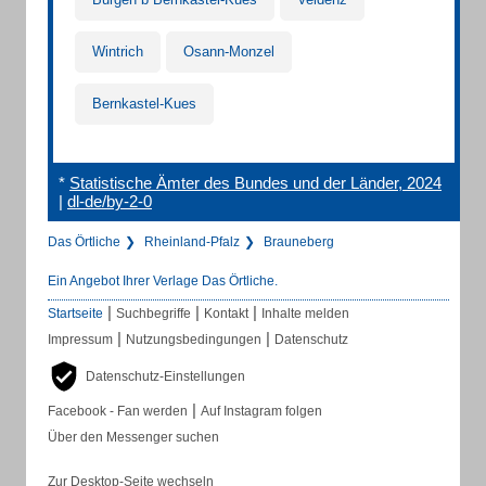
Wintrich
Osann-Monzel
Bernkastel-Kues
*
Statistische Ämter des Bundes und der Länder, 2024
|
dl-de/by-2-0
Das Örtliche
Rheinland-Pfalz
Brauneberg
Ein Angebot Ihrer Verlage Das Örtliche.
|
|
|
Startseite
Suchbegriffe
Kontakt
Inhalte melden
|
|
Impressum
Nutzungsbedingungen
Datenschutz
Datenschutz-Einstellungen
|
Facebook - Fan werden
Auf Instagram folgen
Über den Messenger suchen
Zur Desktop-Seite wechseln