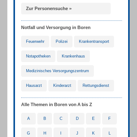
Zur Personensuche »
Notfall und Versorgung in Boren
Feuerwehr
Polizei
Krankentransport
Notapotheken
Krankenhaus
Medizinisches Versorgungszentrum
Hausarzt
Kinderarzt
Rettungsdienst
Alle Themen in Boren von A bis Z
A
B
C
D
E
F
G
H
I
J
K
L