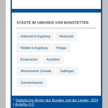
STÄDTE IM UMKREIS VON BONSTETTEN
Adelsried b Augsburg
Heretsried
Welden b Augsburg
Horgau
Emersacker
Aystetten
Altenmünster Schwab
Gablingen
Zusmarshausen
*
Statistische Ämter des Bundes und der Länder, 2024
|
dl-de/by-2-0