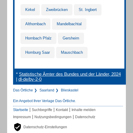
Kirkel
Zweibrücken
St. Ingbert
Althornbach
Mandelbachtal
Hornbach Pfalz
Gersheim
Homburg Saar
Mauschbach
*
Statistische Ämter des Bundes und der Länder, 2024
|
dl-de/by-2-0
Das Örtliche
Saarland
Blieskastel
Ein Angebot Ihrer Verlage Das Örtliche.
|
|
|
Startseite
Suchbegriffe
Kontakt
Inhalte melden
|
|
Impressum
Nutzungsbedingungen
Datenschutz
Datenschutz-Einstellungen