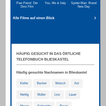
Paw Patrol: Der
You, Me & Italy
Spider-Man: Brand
Dino Film
New Day
Alle Filme auf einen Blick
HÄUFIG GESUCHT IN DAS ÖRTLICHE
TELEFONBUCH BLIESKASTEL
Häufig gesuchte Nachnamen in Blieskastel
Kiefer
Becker
Motsch
Ast
Nehlig
Müller
Linz
Lauer
Meyer
Schneider
Bauer