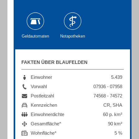
Geldautomaten
Notapotheken
FAKTEN ÜBER BLAUFELDEN
Einwohner
5.439
Vorwahl
07936 - 07958
Postleitzahl
74568 - 74572
Kennzeichen
CR, SHA
Einwohnerdichte
60 p. km²
Gesamtfläche*
90 km²
Wohnfläche*
5 %