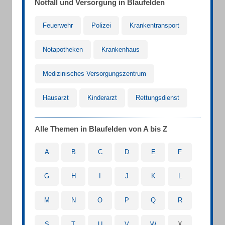
Notfall und Versorgung in Blaufelden
Feuerwehr
Polizei
Krankentransport
Notapotheken
Krankenhaus
Medizinisches Versorgungszentrum
Hausarzt
Kinderarzt
Rettungsdienst
Alle Themen in Blaufelden von A bis Z
A
B
C
D
E
F
G
H
I
J
K
L
M
N
O
P
Q
R
S
T
U
V
W
X