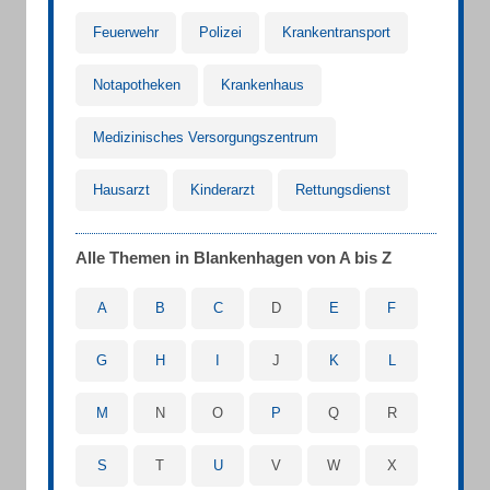
Feuerwehr
Polizei
Krankentransport
Notapotheken
Krankenhaus
Medizinisches Versorgungszentrum
Hausarzt
Kinderarzt
Rettungsdienst
Alle Themen in Blankenhagen von A bis Z
A
B
C
D
E
F
G
H
I
J
K
L
M
N
O
P
Q
R
S
T
U
V
W
X