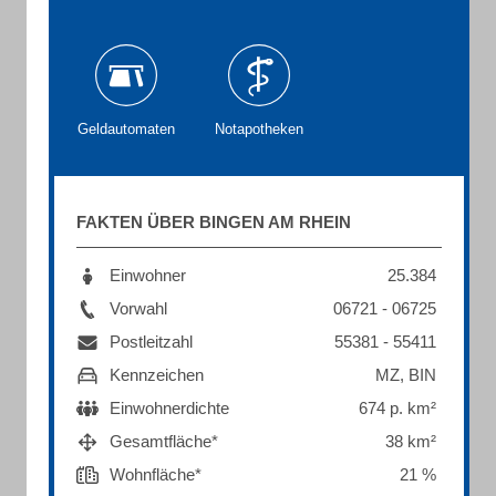
Geldautomaten
Notapotheken
FAKTEN ÜBER BINGEN AM RHEIN
Einwohner
25.384
Vorwahl
06721 - 06725
Postleitzahl
55381 - 55411
Kennzeichen
MZ, BIN
Einwohnerdichte
674 p. km²
Gesamtfläche*
38 km²
Wohnfläche*
21 %