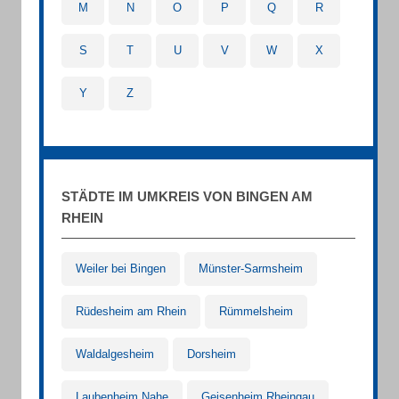
M
N
O
P
Q
R
S
T
U
V
W
X
Y
Z
STÄDTE IM UMKREIS VON BINGEN AM
RHEIN
Weiler bei Bingen
Münster-Sarmsheim
Rüdesheim am Rhein
Rümmelsheim
Waldalgesheim
Dorsheim
Laubenheim Nahe
Geisenheim Rheingau