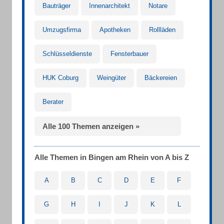
Bauträger
Innenarchitekt
Notare
Umzugsfirma
Apotheken
Rollläden
Schlüsseldienste
Fensterbauer
HUK Coburg
Weingüter
Bäckereien
Berater
Alle 100 Themen anzeigen »
Alle Themen in Bingen am Rhein von A bis Z
A
B
C
D
E
F
G
H
I
J
K
L