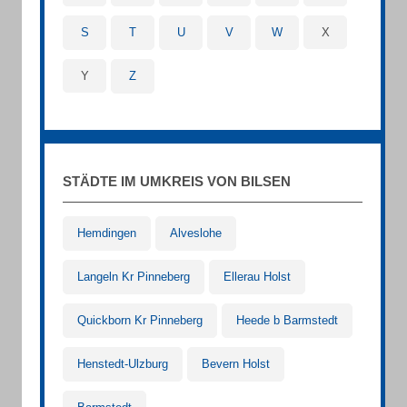
S
T
U
V
W
X
Y
Z
STÄDTE IM UMKREIS VON BILSEN
Hemdingen
Alveslohe
Langeln Kr Pinneberg
Ellerau Holst
Quickborn Kr Pinneberg
Heede b Barmstedt
Henstedt-Ulzburg
Bevern Holst