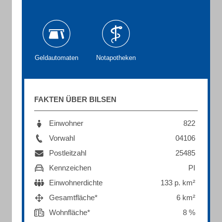
Geldautomaten
Notapotheken
FAKTEN ÜBER BILSEN
Einwohner
822
Vorwahl
04106
Postleitzahl
25485
Kennzeichen
PI
Einwohnerdichte
133 p. km²
Gesamtfläche*
6 km²
Wohnfläche*
8 %