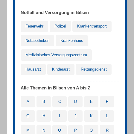
Notfall und Versorgung in Bilsen
Feuerwehr
Polizei
Krankentransport
Notapotheken
Krankenhaus
Medizinisches Versorgungszentrum
Hausarzt
Kinderarzt
Rettungsdienst
Alle Themen in Bilsen von A bis Z
A
B
C
D
E
F
G
H
I
J
K
L
M
N
O
P
Q
R