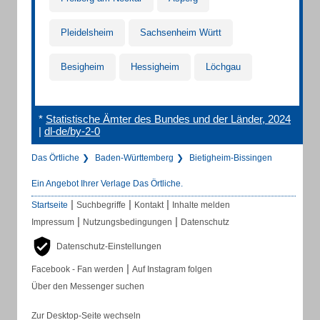
Pleidelsheim
Sachsenheim Württ
Besigheim
Hessigheim
Löchgau
*
Statistische Ämter des Bundes und der Länder, 2024
|
dl-de/by-2-0
Das Örtliche
Baden-Württemberg
Bietigheim-Bissingen
Ein Angebot Ihrer Verlage Das Örtliche.
|
|
|
Startseite
Suchbegriffe
Kontakt
Inhalte melden
|
|
Impressum
Nutzungsbedingungen
Datenschutz
Datenschutz-Einstellungen
|
Facebook - Fan werden
Auf Instagram folgen
Über den Messenger suchen
Zur Desktop-Seite wechseln