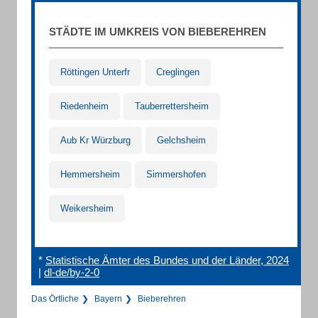
STÄDTE IM UMKREIS VON BIEBEREHREN
Röttingen Unterfr
Creglingen
Riedenheim
Tauberrettersheim
Aub Kr Würzburg
Gelchsheim
Hemmersheim
Simmershofen
Weikersheim
*
Statistische Ämter des Bundes und der Länder, 2024
|
dl-de/by-2-0
Das Örtliche
Bayern
Bieberehren