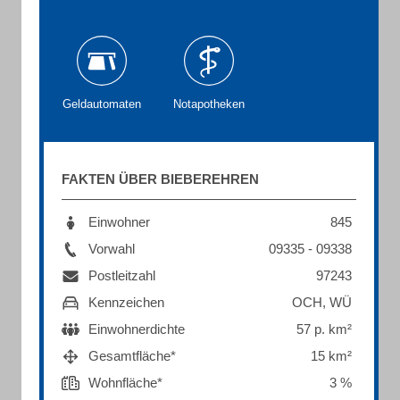
Geldautomaten
Notapotheken
FAKTEN ÜBER BIEBEREHREN
Einwohner
845
Vorwahl
09335 - 09338
Postleitzahl
97243
Kennzeichen
OCH, WÜ
Einwohnerdichte
57 p. km²
Gesamtfläche*
15 km²
Wohnfläche*
3 %