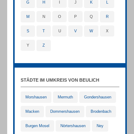
G
H
I
J
K
L
M
N
O
P
Q
R
S
T
U
V
W
X
Y
Z
STÄDTE IM UMKREIS VON BEULICH
Morshausen
Mermuth
Gondershausen
Macken
Dommershausen
Brodenbach
Burgen Mosel
Nörtershausen
Ney