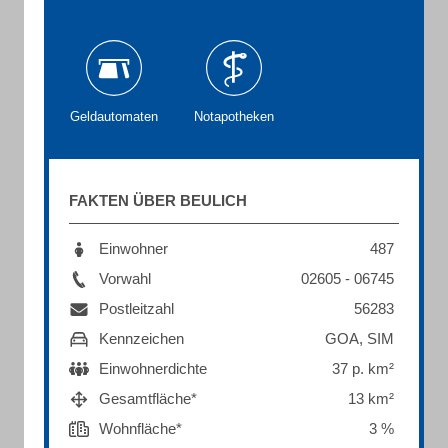
Geldautomaten
Notapotheken
FAKTEN ÜBER BEULICH
Einwohner
487
Vorwahl
02605 - 06745
Postleitzahl
56283
Kennzeichen
GOA, SIM
Einwohnerdichte
37 p. km²
Gesamtfläche*
13 km²
Wohnfläche*
3 %