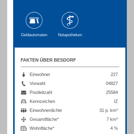
Geldautomaten
Notapotheken
FAKTEN ÜBER BESDORF
Einwohner
227
Vorwahl
04827
Postleitzahl
25584
Kennzeichen
IZ
Einwohnerdichte
31 p. km²
Gesamtfläche*
7 km²
Wohnfläche*
4 %