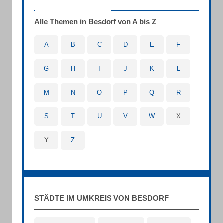
Alle Themen in Besdorf von A bis Z
A
B
C
D
E
F
G
H
I
J
K
L
M
N
O
P
Q
R
S
T
U
V
W
X
Y
Z
STÄDTE IM UMKREIS VON BESDORF