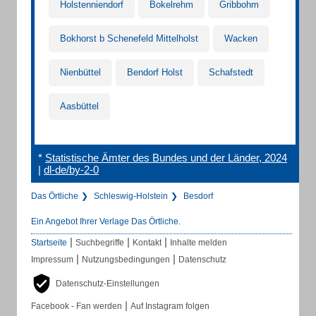
Holstenniendorf
Bokelrehm
Gribbohm
Bokhorst b Schenefeld Mittelholst
Wacken
Nienbüttel
Bendorf Holst
Schafstedt
Aasbüttel
*
Statistische Ämter des Bundes und der Länder, 2024
|
dl-de/by-2-0
Das Örtliche
Schleswig-Holstein
Besdorf
Ein Angebot Ihrer Verlage Das Örtliche.
|
|
|
Startseite
Suchbegriffe
Kontakt
Inhalte melden
|
|
Impressum
Nutzungsbedingungen
Datenschutz
Datenschutz-Einstellungen
|
Facebook - Fan werden
Auf Instagram folgen