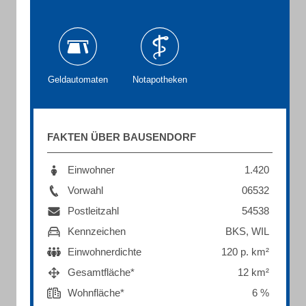
Geldautomaten
Notapotheken
FAKTEN ÜBER BAUSENDORF
Einwohner
1.420
Vorwahl
06532
Postleitzahl
54538
Kennzeichen
BKS, WIL
Einwohnerdichte
120 p. km²
Gesamtfläche*
12 km²
Wohnfläche*
6 %