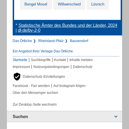
Bengel Mosel
Willwerscheid
Lösnich
*
Statistische Ämter des Bundes und der Länder, 2024
|
dl-de/by-2-0
Das Örtliche
Rheinland-Pfalz
Bausendorf
Ein Angebot Ihrer Verlage Das Örtliche.
|
|
|
Startseite
Suchbegriffe
Kontakt
Inhalte melden
|
|
Impressum
Nutzungsbedingungen
Datenschutz
Datenschutz-Einstellungen
|
Facebook - Fan werden
Auf Instagram folgen
Über den Messenger suchen
Zur Desktop-Seite wechseln
Suchen