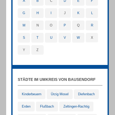
A
B
C
D
E
F
G
H
I
J
K
L
M
N
O
P
Q
R
S
T
U
V
W
X
Y
Z
STÄDTE IM UMKREIS VON BAUSENDORF
Kinderbeuern
Ürzig Mosel
Diefenbach
Erden
Flußbach
Zeltingen-Rachtig