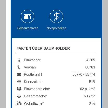
Geldautomaten
Notapotheken
FAKTEN ÜBER BAUMHOLDER
Einwohner
4.265
Vorwahl
06783
Postleitzahl
55770 - 55774
Kennzeichen
BIR
Einwohnerdichte
62 p. km²
Gesamtfläche*
69 km²
Wohnfläche*
9 %