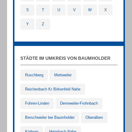
S
T
U
V
W
X
Y
Z
STÄDTE IM UMKREIS VON BAUMHOLDER
Ruschberg
Mettweiler
Reichenbach Kr Birkenfeld Nahe
Fohren-Linden
Dennweiler-Frohnbach
Berschweiler bei Baumholder
Oberalben
Körborn
Heimbach Nahe