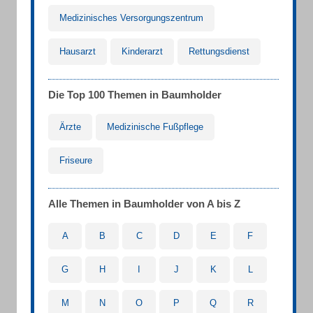
Medizinisches Versorgungszentrum
Hausarzt
Kinderarzt
Rettungsdienst
Die Top 100 Themen in Baumholder
Ärzte
Medizinische Fußpflege
Friseure
Alle Themen in Baumholder von A bis Z
A
B
C
D
E
F
G
H
I
J
K
L
M
N
O
P
Q
R