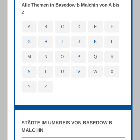
Alle Themen in Basedow b Malchin von A bis
Z
A
B
C
D
E
F
G
H
I
J
K
L
M
N
O
P
Q
R
S
T
U
V
W
X
Y
Z
STÄDTE IM UMKREIS VON BASEDOW B
MALCHIN