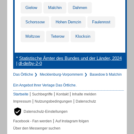
Gielow
Malchin
Dahmen
Schorssow
Hohen Demzin
Faulenrost
Moltzow
Teterow
Klocksin
*
Statistische Ämter des Bundes und der Länder, 2024
|
dl-de/by-2-0
Das Örtliche
Mecklenburg-Vorpommern
Basedow b Malchin
Ein Angebot Ihrer Verlage Das Örtliche.
|
|
|
Startseite
Suchbegriffe
Kontakt
Inhalte melden
|
|
Impressum
Nutzungsbedingungen
Datenschutz
Datenschutz-Einstellungen
|
Facebook - Fan werden
Auf Instagram folgen
Über den Messenger suchen