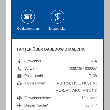
Geldautomaten
Notapotheken
FAKTEN ÜBER BASEDOW B MALCHIN
Einwohner
674
Vorwahl
038738 - 039957
Postleitzahl
17139
Kennzeichen
NB, RM, MSE, MC, DM,
MUR, AT, WRN, MST, NZ
Einwohnerdichte
19 p. km²
Gesamtfläche*
35 km²