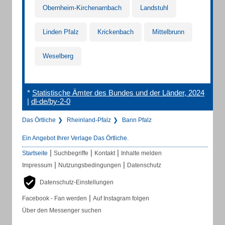
Obernheim-Kirchenarnbach
Landstuhl
Linden Pfalz
Krickenbach
Mittelbrunn
Weselberg
*
Statistische Ämter des Bundes und der Länder, 2024
|
dl-de/by-2-0
Das Örtliche
Rheinland-Pfalz
Bann Pfalz
Ein Angebot Ihrer Verlage Das Örtliche.
|
|
|
Startseite
Suchbegriffe
Kontakt
Inhalte melden
|
|
Impressum
Nutzungsbedingungen
Datenschutz
Datenschutz-Einstellungen
|
Facebook - Fan werden
Auf Instagram folgen
Über den Messenger suchen