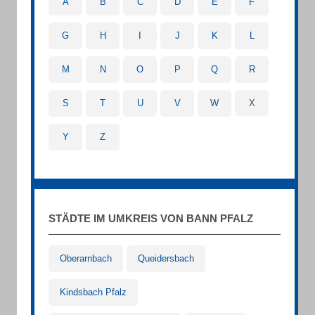
A
B
C
D
E
F
G
H
I
J
K
L
M
N
O
P
Q
R
S
T
U
V
W
X
Y
Z
STÄDTE IM UMKREIS VON BANN PFALZ
Oberarnbach
Queidersbach
Kindsbach Pfalz