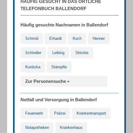
HÄUFIG GESUCHT IN DAS ÖRTLICHE
TELEFONBUCH BALLENDORF
Häufig gesuchte Nachnamen in Ballendorf
Schmid
Erhardt
Koch
Henner
Schindler
Leibing
Stöckle
Konitzka
Stämpfle
Zur Personensuche »
Notfall und Versorgung in Ballendorf
Feuerwehr
Polizei
Krankentransport
Notapotheken
Krankenhaus