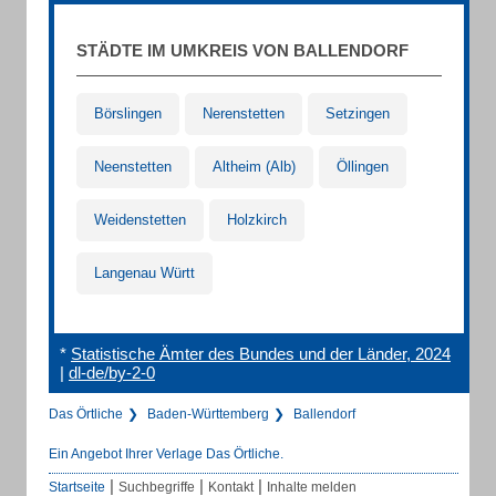
STÄDTE IM UMKREIS VON BALLENDORF
Börslingen
Nerenstetten
Setzingen
Neenstetten
Altheim (Alb)
Öllingen
Weidenstetten
Holzkirch
Langenau Württ
*
Statistische Ämter des Bundes und der Länder, 2024
|
dl-de/by-2-0
Das Örtliche
Baden-Württemberg
Ballendorf
Ein Angebot Ihrer Verlage Das Örtliche.
|
|
|
Startseite
Suchbegriffe
Kontakt
Inhalte melden