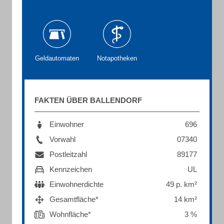
Geldautomaten
Notapotheken
FAKTEN ÜBER BALLENDORF
Einwohner
696
Vorwahl
07340
Postleitzahl
89177
Kennzeichen
UL
Einwohnerdichte
49 p. km²
Gesamtfläche*
14 km²
Wohnfläche*
3 %