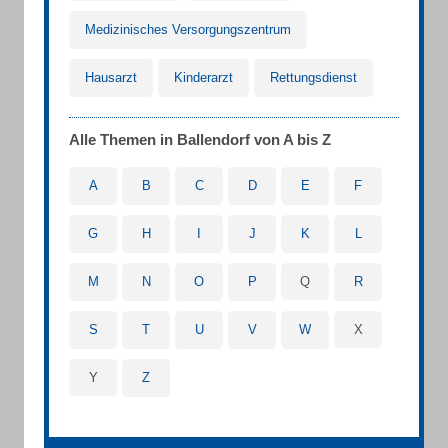
Medizinisches Versorgungszentrum
Hausarzt
Kinderarzt
Rettungsdienst
Alle Themen in Ballendorf von A bis Z
A
B
C
D
E
F
G
H
I
J
K
L
M
N
O
P
Q
R
S
T
U
V
W
X
Y
Z