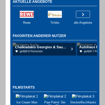
AKTUELLE ANGEBOTE
Rewe
Tchibo
alle Angebote
FAVORITEN ANDERER NUTZER
Chalkiadakis Georgios & Saul Boris Dr.med. Fachärzte für HNO-Heilkunde
Autohaus Kar
gefällt 9 Personen
gefällt 7 Person
FILMSTARTS
Ice Cream Man
Paw Patrol: Der
Steckerlfischfiasko