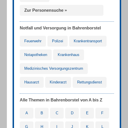
Zur Personensuche »
Notfall und Versorgung in Bahrenborstel
Feuerwehr
Polizei
Krankentransport
Notapotheken
Krankenhaus
Medizinisches Versorgungszentrum
Hausarzt
Kinderarzt
Rettungsdienst
Alle Themen in Bahrenborstel von A bis Z
A
B
C
D
E
F
G
H
I
J
K
L