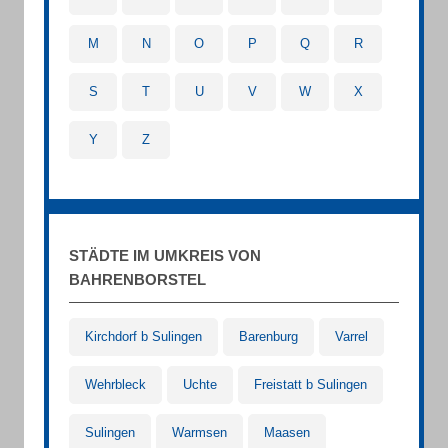
M
N
O
P
Q
R
S
T
U
V
W
X
Y
Z
STÄDTE IM UMKREIS VON
BAHRENBORSTEL
Kirchdorf b Sulingen
Barenburg
Varrel
Wehrbleck
Uchte
Freistatt b Sulingen
Sulingen
Warmsen
Maasen