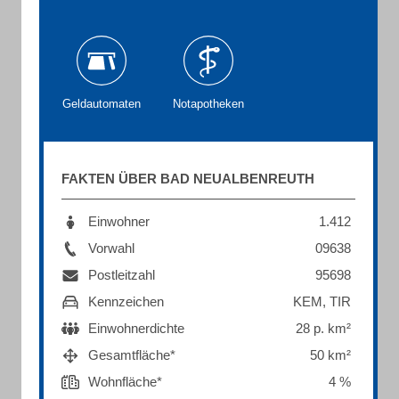
Geldautomaten
Notapotheken
FAKTEN ÜBER BAD NEUALBENREUTH
Einwohner
1.412
Vorwahl
09638
Postleitzahl
95698
Kennzeichen
KEM, TIR
Einwohnerdichte
28 p. km²
Gesamtfläche*
50 km²
Wohnfläche*
4 %