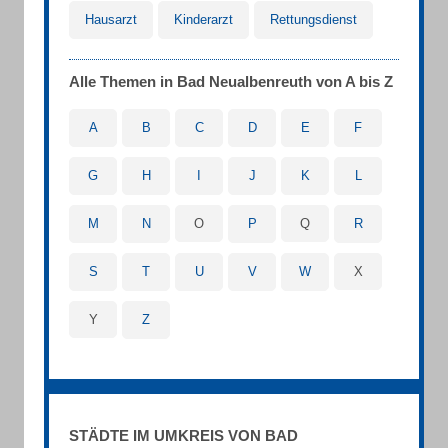
Hausarzt
Kinderarzt
Rettungsdienst
Alle Themen in Bad Neualbenreuth von A bis Z
A
B
C
D
E
F
G
H
I
J
K
L
M
N
O
P
Q
R
S
T
U
V
W
X
Y
Z
STÄDTE IM UMKREIS VON BAD