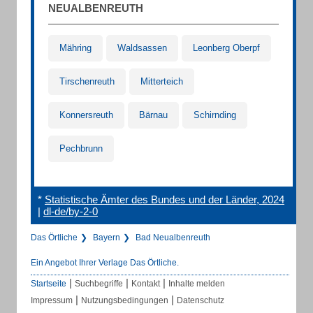
NEUALBENREUTH
Mähring
Waldsassen
Leonberg Oberpf
Tirschenreuth
Mitterteich
Konnersreuth
Bärnau
Schirnding
Pechbrunn
*
Statistische Ämter des Bundes und der Länder, 2024
|
dl-de/by-2-0
Das Örtliche
Bayern
Bad Neualbenreuth
Ein Angebot Ihrer Verlage Das Örtliche.
|
|
|
Startseite
Suchbegriffe
Kontakt
Inhalte melden
|
|
Impressum
Nutzungsbedingungen
Datenschutz