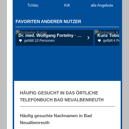
Tchibo
KiK
alle Angebote
FAVORITEN ANDERER NUTZER
Dr. med. Wolfgang Fortelny · Dr. med. Kurt Fortelny
gefällt 10 Personen
gefällt 4 Person
HÄUFIG GESUCHT IN DAS ÖRTLICHE
TELEFONBUCH BAD NEUALBENREUTH
Häufig gesuchte Nachnamen in Bad
Neualbenreuth