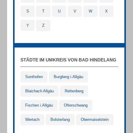
S
T
U
V
W
X
Y
Z
STÄDTE IM UMKREIS VON BAD HINDELANG
Sonthofen
Burgberg i.Allgäu
Blaichach Allgäu
Rettenberg
Fischen i.Allgäu
Ofterschwang
Wertach
Bolsterlang
Obermaiselstein