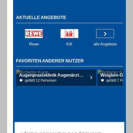
AKTUELLE ANGEBOTE
Rewe
KiK
alle Angebote
FAVORITEN ANDERER NUTZER
Augenpraxisklinik Augenärzte Sokolovska E. Dr., Stefik K. MUDr. & Kollegen , Fomiatti A. Dott./Univ. Varese
gefällt 12 Personen
gefällt 7 Person