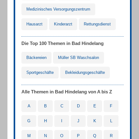
Medizinisches Versorgungszentrum
Hausarzt
Kinderarzt
Rettungsdienst
Die Top 100 Themen in Bad Hindelang
Bäckereien
Müller SB Waschsalon
Sportgeschäfte
Bekleidungsgeschäfte
Alle Themen in Bad Hindelang von A bis Z
A
B
C
D
E
F
G
H
I
J
K
L
M
N
O
P
Q
R