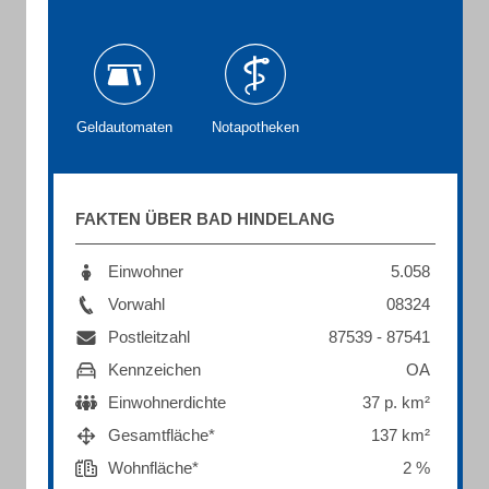
Geldautomaten
Notapotheken
FAKTEN ÜBER BAD HINDELANG
Einwohner
5.058
Vorwahl
08324
Postleitzahl
87539 - 87541
Kennzeichen
OA
Einwohnerdichte
37 p. km²
Gesamtfläche*
137 km²
Wohnfläche*
2 %