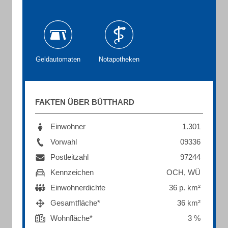
Geldautomaten
Notapotheken
FAKTEN ÜBER BÜTTHARD
Einwohner
1.301
Vorwahl
09336
Postleitzahl
97244
Kennzeichen
OCH, WÜ
Einwohnerdichte
36 p. km²
Gesamtfläche*
36 km²
Wohnfläche*
3 %