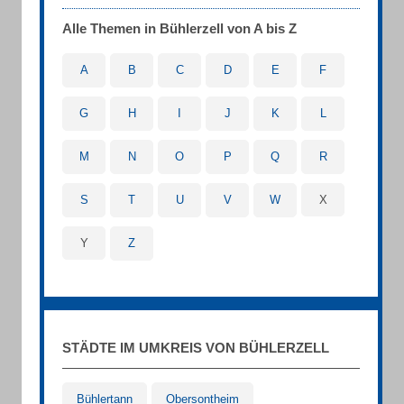
Alle Themen in Bühlerzell von A bis Z
A
B
C
D
E
F
G
H
I
J
K
L
M
N
O
P
Q
R
S
T
U
V
W
X
Y
Z
STÄDTE IM UMKREIS VON BÜHLERZELL
Bühlertann
Obersontheim