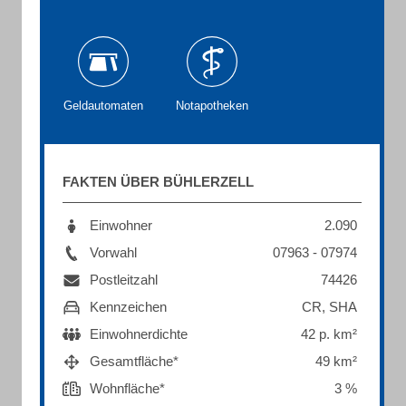
Geldautomaten
Notapotheken
FAKTEN ÜBER BÜHLERZELL
Einwohner
2.090
Vorwahl
07963 - 07974
Postleitzahl
74426
Kennzeichen
CR, SHA
Einwohnerdichte
42 p. km²
Gesamtfläche*
49 km²
Wohnfläche*
3 %