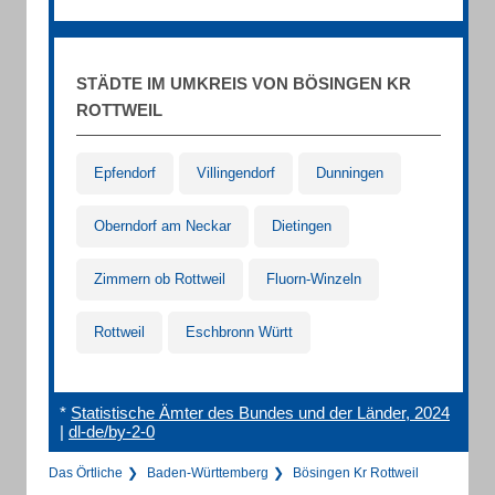
STÄDTE IM UMKREIS VON BÖSINGEN KR
ROTTWEIL
Epfendorf
Villingendorf
Dunningen
Oberndorf am Neckar
Dietingen
Zimmern ob Rottweil
Fluorn-Winzeln
Rottweil
Eschbronn Württ
*
Statistische Ämter des Bundes und der Länder, 2024
|
dl-de/by-2-0
Das Örtliche
Baden-Württemberg
Bösingen Kr Rottweil