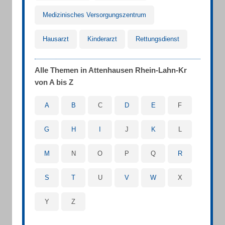
Medizinisches Versorgungszentrum
Hausarzt
Kinderarzt
Rettungsdienst
Alle Themen in Attenhausen Rhein-Lahn-Kr
von A bis Z
A
B
C
D
E
F
G
H
I
J
K
L
M
N
O
P
Q
R
S
T
U
V
W
X
Y
Z