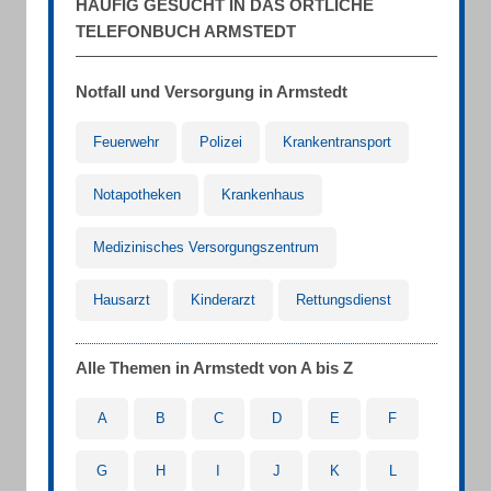
HÄUFIG GESUCHT IN DAS ÖRTLICHE
TELEFONBUCH ARMSTEDT
Notfall und Versorgung in Armstedt
Feuerwehr
Polizei
Krankentransport
Notapotheken
Krankenhaus
Medizinisches Versorgungszentrum
Hausarzt
Kinderarzt
Rettungsdienst
Alle Themen in Armstedt von A bis Z
A
B
C
D
E
F
G
H
I
J
K
L