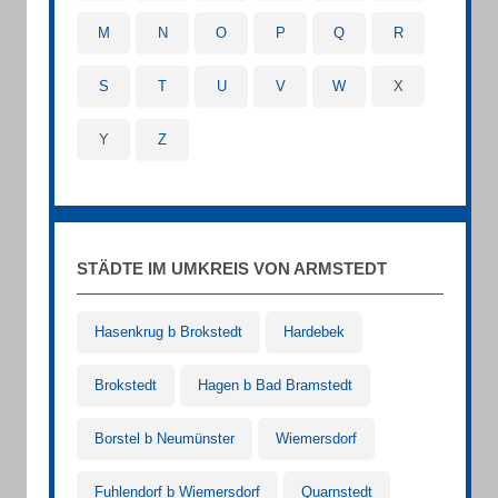
M
N
O
P
Q
R
S
T
U
V
W
X
Y
Z
STÄDTE IM UMKREIS VON ARMSTEDT
Hasenkrug b Brokstedt
Hardebek
Brokstedt
Hagen b Bad Bramstedt
Borstel b Neumünster
Wiemersdorf
Fuhlendorf b Wiemersdorf
Quarnstedt